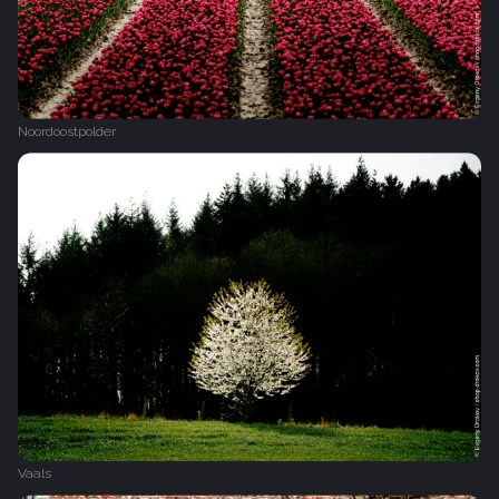
Noordoostpolder
Vaals