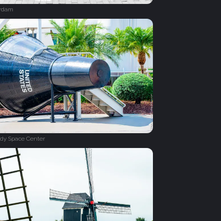
rdam
dy Space Center