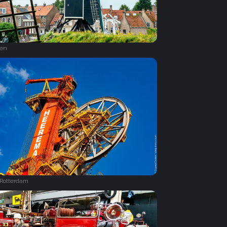
en
f Rotterdam