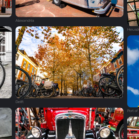
Alexandria
Heusd
Delft
Port o