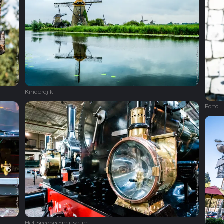
Kinderdjik
Porto
Het Spoorwegmuseum‎