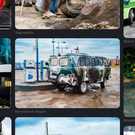
Yogyakarta
Belize
Novosibirsk Region
Novosi