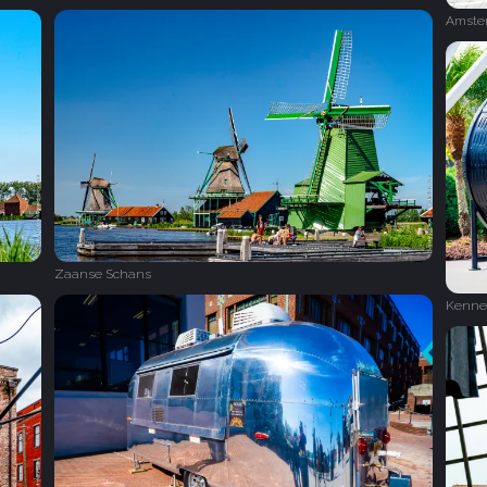
Amste
Zaanse Schans
Kenne