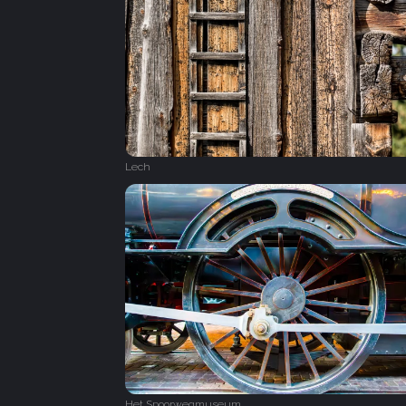
Lech
Het Spoorwegmuseum‎